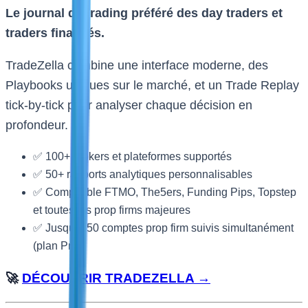
Le journal de trading préféré des day traders et
traders financés.
TradeZella combine une interface moderne, des
Playbooks uniques sur le marché, et un Trade Replay
tick-by-tick pour analyser chaque décision en
profondeur.
✅ 100+ brokers et plateformes supportés
✅ 50+ rapports analytiques personnalisables
✅ Compatible FTMO, The5ers, Funding Pips, Topstep
et toutes les prop firms majeures
✅ Jusqu’à 50 comptes prop firm suivis simultanément
(plan Pro)
🚀
DÉCOUVRIR TRADEZELLA →