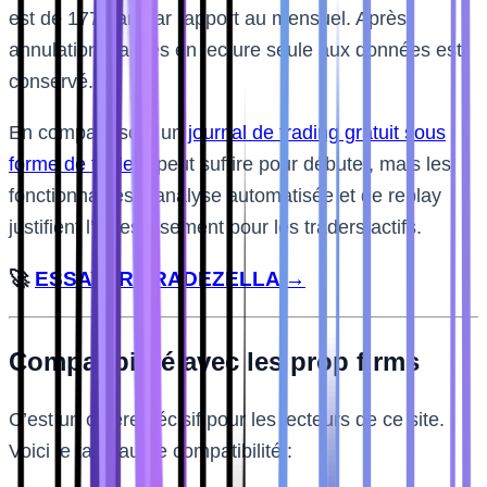
est de 177$/an par rapport au mensuel. Après
annulation, l’accès en lecture seule aux données est
conservé.
En comparaison, un
journal de trading gratuit sous
forme de tableur
peut suffire pour débuter, mais les
fonctionnalités d’analyse automatisée et de replay
justifient l’investissement pour les traders actifs.
🚀
ESSAYER TRADEZELLA →
Compatibilité avec les prop firms
C’est un critère décisif pour les lecteurs de ce site.
Voici le tableau de compatibilité :