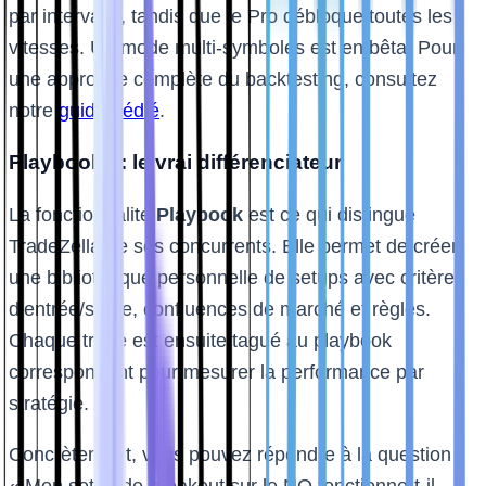
par intervalle, tandis que le Pro débloque toutes les
vitesses. Un mode multi-symboles est en bêta. Pour
une approche complète du backtesting, consultez
notre
guide dédié
.
Playbooks : le vrai différenciateur
La fonctionnalité
Playbook
est ce qui distingue
TradeZella de ses concurrents. Elle permet de créer
une bibliothèque personnelle de setups avec critères
d’entrée/sortie, confluences de marché et règles.
Chaque trade est ensuite tagué au playbook
correspondant pour mesurer la performance par
stratégie.
Concrètement, vous pouvez répondre à la question :
« Mon setup de breakout sur le NQ fonctionne-t-il