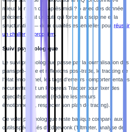
mieux le matin ou l’après-midi ? » avec des données
précises. C’est un outil qui force la discipline et la
structuration — deux qualités essentielles pour
réussir
un challenge prop firm
.
Suivi psychologique
Le suivi psychologique passe par la journalisation des
plans pré-trade et réflexions post-trade, le tracking de
l’état émotionnel, les tags d’erreurs comportementales
récurrentes, et un Progress Tracker pour fixer des
objectifs personnels (réduire les erreurs
émotionnelles, respecter son plan de trading).
Ce volet psychologique reste basique comparé aux
outils spécialisés d’Edgewonk (Tiltmeter, analyse de