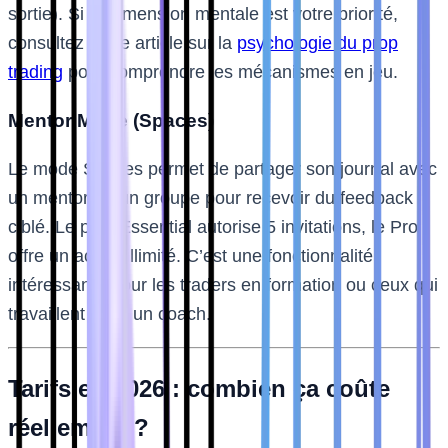
sortie). Si la dimension mentale est votre priorité,
consultez notre article sur la
psychologie du prop
trading
pour comprendre les mécanismes en jeu.
Mentor Mode (Spaces)
Le mode Spaces permet de partager son journal avec
un mentor ou un groupe pour recevoir du feedback
ciblé. Le plan Essential autorise 5 invitations, le Pro
offre un accès illimité. C’est une fonctionnalité
intéressante pour les traders en formation ou ceux qui
travaillent avec un coach.
Tarifs en 2026 : combien ça coûte
réellement ?