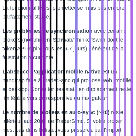
La fonctionnalité est prometteuse mais pas encore
parfaitement stable.
Les problèmes de synchronisation
avec certains
brokers (notamment Schwab/ThinkorSwim dont le
token API expire tous les 6-7 jours) génèrent de la
frustration récurrente.
L’absence d’application mobile native
est un
handicap face à TraderSync qui propose web, mobile
et desktop. Consulter ses stats en déplacement reste
limité à la version responsive du navigateur.
Le nombre de brokers en auto-sync (~20)
reste
inférieur aux 200+ de TraderSync. Si votre broker
n’est pas dans la liste, vous passerez par l’import