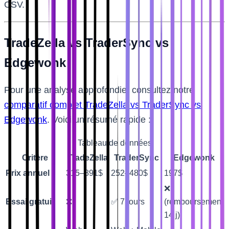
CSV.
TradeZella vs TraderSync vs
Edgewonk
Pour une analyse approfondie, consultez notre
comparatif complet TradeZella vs TraderSync vs
Edgewonk
. Voici un résumé rapide :
Tableau de données
Critère
TradeZella
TraderSync
Edgewonk
Prix annuel
315–891$
252–480$
197$
❌
Essai gratuit
❌
✅ 7 jours
(remboursement
14 j)