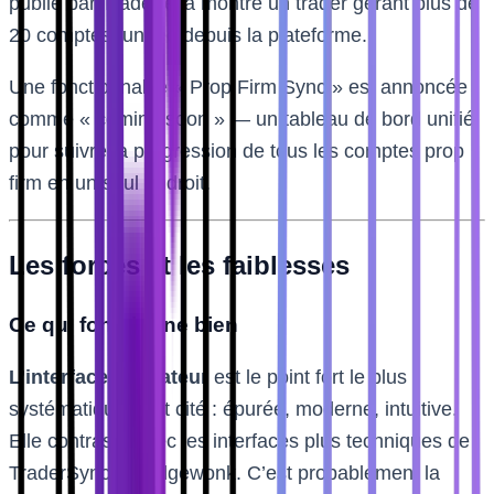
publié par TradeZella montre un trader gérant plus de
20 comptes funded depuis la plateforme.
Une fonctionnalité « Prop Firm Sync » est annoncée
comme « coming soon » — un tableau de bord unifié
pour suivre la progression de tous les comptes prop
firm en un seul endroit.
Les forces et les faiblesses
Ce qui fonctionne bien
L’interface utilisateur
est le point fort le plus
systématiquement cité : épurée, moderne, intuitive.
Elle contraste avec les interfaces plus techniques de
TraderSync ou Edgewonk. C’est probablement la