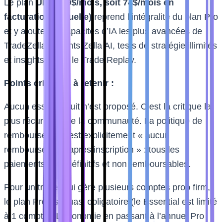
Le plan
Ultra (99$/mois, soit 74$/mois en
facturation annuelle)
reprend l’intégralité du plan Pro
et y ajoute les capacités d’IA les plus avancées de
TradeZella : agents Zella AI, tests de stratégie illimités
et insights IA sur le Trade Replay.
Points critiques à retenir :
Aucun essai gratuit n’est proposé. C’est la critique la
plus récurrente de la communauté. La politique de
remboursement est explicitement « aucun
remboursement après inscription » : tous les
paiements sont définitifs et non remboursables.
Pour un trader qui gère plusieurs comptes prop firm,
le plan Pro est quasi obligatoire (le Essential est limité
à 1 compte). L’économie en passant à l’annuel Pro