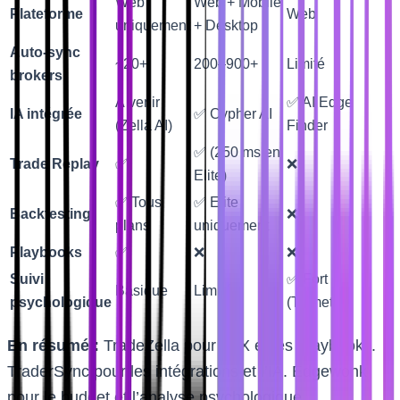
Web
Web + Mobile
Plateforme
Web
uniquement
+ Desktop
Auto-sync
~20+
200–900+
Limité
brokers
À venir
✅ AI Edge
IA intégrée
✅ Cypher AI
(Zella AI)
Finder
✅ (250 ms en
Trade Replay
✅
❌
Elite)
✅ Tous
✅ Elite
Backtesting
❌
plans
uniquement
Playbooks
✅
❌
❌
Suivi
✅ Fort
Basique
Limité
psychologique
(Tiltmeter)
En résumé :
TradeZella pour l’UX et les Playbooks.
TraderSync pour les intégrations et l’IA. Edgewonk
pour le budget et l’analyse psychologique.