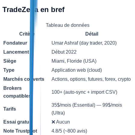
TradeZella en bref
Tableau de données
Critère
Détail
Fondateur
Umar Ashraf (day trader, 2020)
Lancement
Début 2022
Siège
Miami, Floride (USA)
Type
Application web (cloud)
Marchés couverts
Actions, options, futures, forex, crypto
Brokers
100+ (auto-sync + import CSV)
compatibles
35$/mois (Essential) — 99$/mois
Tarifs
(Ultra)
Essai gratuit
❌ Aucun
Note Trustpilot
4.8/5 (~800 avis)