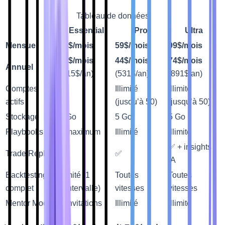
Tableau de données
Essential
Pro
Ultra
Mensuel
35$/mois
59$/mois
99$/mois
26$/mois
44$/mois
74$/mois
Annuel
(315$/an)
(531$/an)
(891$/an)
Comptes
Illimité
Illimité
1
actifs
(jusqu’à 50)
(jusqu’à 50)
Stockage
1 Go
5 Go
5 Go
Playbooks
3 maximum
Illimité
Illimité
✅ + insights
Trade Replay
❌
✅
IA
Backtesting
Limité (1
Toutes
Toutes
complet
s/intervalle)
vitesses
vitesses
Mentor Mode
5 invitations
Illimité
Illimité