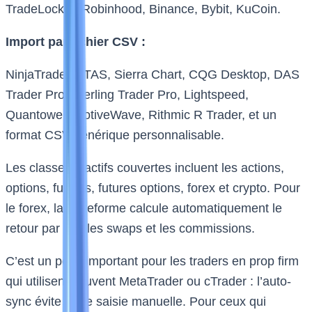
TradeLocker, Robinhood, Binance, Bybit, KuCoin.
Import par fichier CSV :
NinjaTrader, ATAS, Sierra Chart, CQG Desktop, DAS
Trader Pro, Sterling Trader Pro, Lightspeed,
Quantower, MotiveWave, Rithmic R Trader, et un
format CSV générique personnalisable.
Les classes d’actifs couvertes incluent les actions,
options, futures, futures options, forex et crypto. Pour
le forex, la plateforme calcule automatiquement le
retour par pip, les swaps et les commissions.
C’est un point important pour les traders en prop firm
qui utilisent souvent MetaTrader ou cTrader : l’auto-
sync évite toute saisie manuelle. Pour ceux qui