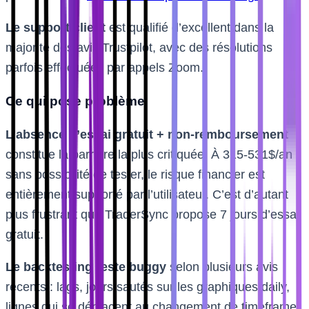
Le support client
est qualifié d’excellent dans la
majorité des avis Trustpilot, avec des résolutions
parfois effectuées par appels Zoom.
Ce qui pose problème
L’absence d’essai gratuit + non-remboursement
constitue la barrière la plus critiquée. À 315-531$/an
sans possibilité de tester, le risque financier est
entièrement supporté par l’utilisateur. C’est d’autant
plus frustrant que TraderSync propose 7 jours d’essai
gratuit.
Le backtesting reste buggy
selon plusieurs avis
récents : lags, jours sautés sur les graphiques daily,
lignes qui se déplacent au changement de timeframe.