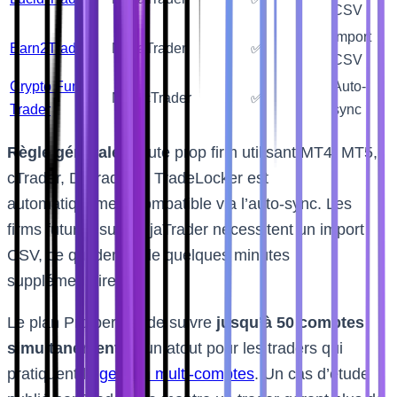
CSV
Import
Earn2Trade
NinjaTrader
✅
CSV
Crypto Fund
Auto-
MT5/cTrader
✅
Trader
sync
Règle générale :
toute prop firm utilisant MT4, MT5,
cTrader, DXtrade ou TradeLocker est
automatiquement compatible via l’auto-sync. Les
firms futures sur NinjaTrader nécessitent un import
CSV, ce qui demande quelques minutes
supplémentaires.
Le plan Pro permet de suivre
jusqu’à 50 comptes
simultanément
— un atout pour les traders qui
pratiquent la
gestion multi-comptes
. Un cas d’étude