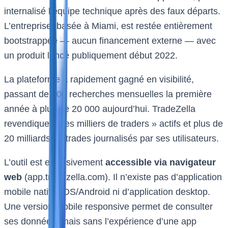
internalisé l’équipe technique après des faux départs.
L’entreprise, basée à Miami, est restée entièrement
bootstrappée — aucun financement externe — avec
un produit lancé publiquement début 2022.
La plateforme a rapidement gagné en visibilité,
passant de 200 recherches mensuelles la première
année à plus de 20 000 aujourd’hui. TradeZella
revendique « des milliers de traders » actifs et plus de
20 milliards de trades journalisés par ses utilisateurs.
L’outil est exclusivement
accessible via navigateur
web
(app.tradezella.com). Il n’existe pas d’application
mobile native iOS/Android ni d’application desktop.
Une version mobile responsive permet de consulter
ses données, mais sans l’expérience d’une app