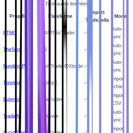
Tableau de données
Import
Prop firm
Plateforme
Mode
TradeZella
Auto-
FTMO
MT4/MT5/cTrader
✅
sync
Auto-
The5ers
MT5
✅
sync
Auto-
Funding Pips
MT5/cTrader/DXtrade
✅
sync
Import
Topstep
TopstepX
✅
fichier
Import
Bulenox
NinjaTrader
✅
CSV
Auto-
Tradeify
Tradovate
✅
sync
Import
Lucid Trading
NinjaTrader
✅