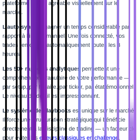
plateforme la plus agréable visuellement sur le
marché.
L’auto-sync
fait gagner un temps considérable par
rapport à l’import manuel. Une fois connecté, vos
trades remontent automatiquement toutes les 3
heures.
Les 50+ rapports analytiques
permettent une
compréhension granulaire de votre performance —
par setup, par horaire, par ticker, par état émotionnel.
Le niveau de détail est impressionnant.
Le système de Playbooks
est unique sur le marché.
Il force une structuration stratégique qui bénéficie
directement à la discipline de trading — un facteur clé
pour éviter les
erreurs classiques en challenge
.