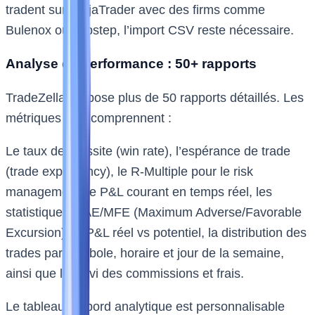
tradent sur NinjaTrader avec des firms comme
Bulenox ou Topstep, l’import CSV reste nécessaire.
Analyse de performance : 50+ rapports
TradeZella propose plus de 50 rapports détaillés. Les
métriques clés comprennent :
Le taux de réussite (win rate), l’espérance de trade
(trade expectancy), le R-Multiple pour le risk
management, le P&L courant en temps réel, les
statistiques MAE/MFE (Maximum Adverse/Favorable
Excursion), le P&L réel vs potentiel, la distribution des
trades par symbole, horaire et jour de la semaine,
ainsi que le suivi des commissions et frais.
Le tableau de bord analytique est personnalisable