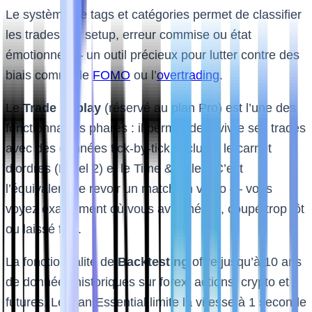
Le système de tags et catégories permet de classifier
les trades par setup, erreur commise ou état
émotionnel — un outil précieux pour lutter contre des
biais comme le
FOMO
ou l’
overtrading
.
Le
Trade Replay
(réservé au plan Pro) est l’une des
fonctionnalités phares : il permet de revivre ses trades
avec des données tick-by-tick, incluant le carnet
d’ordres (Level 2) et le Time & Sales. C’est
l’équivalent de revoir un match en vidéo — vous
voyez exactement où vous avez hésité, coupé trop tôt
ou laissé filer.
La fonctionnalité de
Backtesting
offre jusqu’à 10 ans
de données historiques sur forex, actions, crypto et
futures. Le plan Essential limite la vitesse à 1 seconde