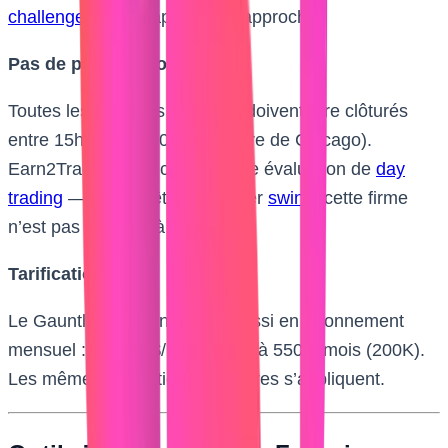
challenge
pour adapter votre approche.
Pas de positions overnight :
Toutes les positions et ordres doivent être clôturés
entre 15h10 et 17h00 CT (heure de Chicago).
Earn2Trade est strictement une évaluation de
day
trading
— si vous êtes un trader
swing
, cette firme
n’est pas adaptée à votre style.
Tarification :
Le Gauntlet Mini fonctionne aussi en abonnement
mensuel : de 170 $/mois (50K) à 550 $/mois (200K).
Les mêmes promotions régulières s’appliquent.