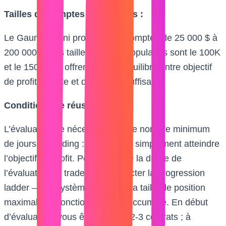
Tailles de comptes disponibles :
Le Gauntlet Mini propose des comptes de 25 000 $ à
200 000 $. Les tailles les plus populaires sont le 100K
et le 150K, qui offrent un bon équilibre entre objectif
de profit réaliste et drawdown suffisant.
Conditions de réussite :
L’évaluation ne nécessite plus de nombre minimum
de jours de trading : vous devez simplement atteindre
l’objectif de profit. Pendant toute la durée de
l’évaluation, le trader doit respecter la progression
ladder — un système qui limite la taille de position
maximale en fonction du profit accumulé. En début
d’évaluation, vous êtes limité à 2-3 contrats ; à