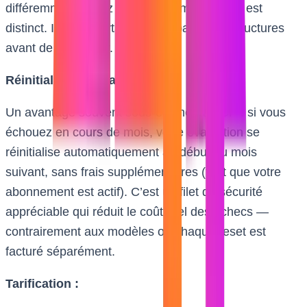
différemment. Chez
Topstep
, le mécanisme est
distinct. Il est important de comparer ces structures
avant de s’engager.
Réinitialisation gratuite :
Un avantage souvent sous-estimé du TCP : si vous
échouez en cours de mois, votre évaluation se
réinitialise automatiquement au début du mois
suivant, sans frais supplémentaires (tant que votre
abonnement est actif). C’est un filet de sécurité
appréciable qui réduit le coût réel des échecs —
contrairement aux modèles où chaque reset est
facturé séparément.
Tarification :