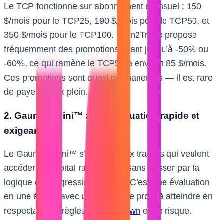
Le TCP fonctionne sur abonnement mensuel : 150
$/mois pour le TCP25, 190 $/mois pour le TCP50, et
350 $/mois pour le TCP100. Earn2Trade propose
fréquemment des promotions allant jusqu’à -50% ou
-60%, ce qui ramène le TCP50 à environ 85 $/mois.
Ces promotions sont quasi permanentes — il est rare
de payer le prix plein.
2. Gauntlet Mini™ : une évaluation rapide et
exigeante
Le Gauntlet Mini™ s’adresse aux traders qui veulent
accéder au capital rapidement, sans passer par la
logique de progression du TCP. C’est une évaluation
en une étape, avec un objectif de profit à atteindre en
respectant les règles de
drawdown
et de risque.