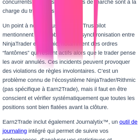
concurrents, les frais de données de marché sont à la
charge du trader dès le départ.
Un point à noter : plusieurs avis Trustpilot
mentionnent des problèmes de synchronisation entre
NinjaTrader et Rithmic, notamment des ordres
“fantômes” qui restent actifs alors que le trader pense
les avoir annulés. Ces incidents peuvent provoquer
des violations de règles involontaires. C’est un
problème connu de l’écosystème NinjaTrader/Rithmic
(pas spécifique à Earn2Trade), mais il faut en être
conscient et vérifier systématiquement que toutes les
positions sont bien flatées avant la clôture.
Earn2Trade inclut également Journalytix™, un
outil de
journaling
intégré qui permet de suivre vos