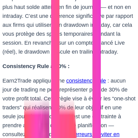
plus haut solde atteint en fin de journée — et non en
intraday. C’est une différence significative par rapport
aux firms qui utilisent un drawdown intraday, car cela
vous protège des spikes temporaires pendant la
session. En revanche, sur un compte financé Live
(réel), le drawdown bascule en trailing intraday.
Consistency Rule à 30% :
Earn2Trade applique une
consistency rule
: aucun
jour de trading ne peut représenter plus de 30% de
votre profit total. Cette règle vise à éviter les “one-shot
traders” qui réalisent 80% de leur objectif en une
seule journée chanceuse. C’est une contrainte à
prendre au sérieux dans votre planification —
consultez notre guide sur les
erreurs à éviter en