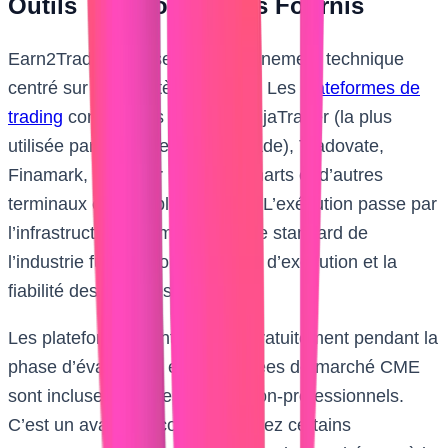
Outils Technologiques Fournis
Earn2Trade propose un environnement technique
centré sur l’écosystème futures. Les
plateformes de
trading
compatibles incluent NinjaTrader (la plus
utilisée par les traders Earn2Trade), Tradovate,
Finamark, R|Trader Pro, Overcharts et d’autres
terminaux compatibles Rithmic. L’exécution passe par
l’infrastructure Rithmic, qui est le standard de
l’industrie futures pour la qualité d’exécution et la
fiabilité des données.
Les plateformes sont fournies gratuitement pendant la
phase d’évaluation, et les données de marché CME
sont incluses pour les traders non-professionnels.
C’est un avantage concret — chez certains