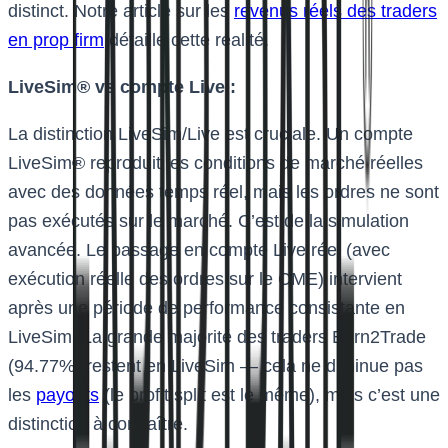
distinct. Notre article sur les
revenus réels des traders
en prop firm
détaille cette réalité.
LiveSim® vs compte Live :
La distinction LiveSim/Live est cruciale. Un compte
LiveSim® reproduit les conditions de marché réelles
avec des données temps réel, mais les ordres ne sont
pas exécutés sur le marché. C’est de la simulation
avancée. Le passage en compte Live réel (avec
exécution réelle des ordres sur le CME) intervient
après une période de performance consistante en
LiveSim. La grande majorité des traders Earn2Trade
(94.77%) restent en LiveSim — cela ne diminue pas
les
payouts
(le profit split est le même), mais c’est une
distinction à connaître.