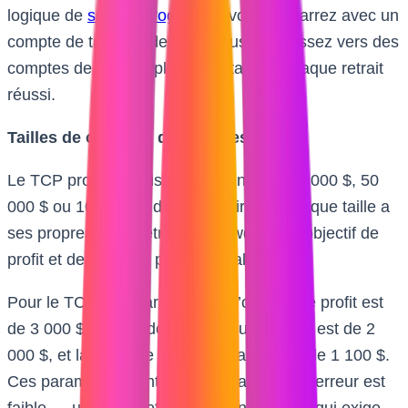
logique de
scaling progressif
: vous démarrez avec un
compte de taille modeste et vous progressez vers des
comptes de plus en plus importants à chaque retrait
réussi.
Tailles de comptes disponibles :
Le TCP propose trois points d’entrée : 25 000 $, 50
000 $ ou 100 000 $ de capital virtuel. Chaque taille a
ses propres paramètres de drawdown, d’objectif de
profit et de limite de perte journalière.
Pour le TCP 50K par exemple, l’objectif de profit est
de 3 000 $, le drawdown maximum (EOD) est de 2
000 $, et la limite de perte journalière est de 1 100 $.
Ces paramètres sont stricts, et la marge d’erreur est
faible — un ratio profit/drawdown de 1.5:1 qui exige