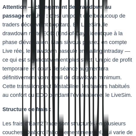
Attention — changement de drawdown au
passage en Live :
c’est un point que beaucoup de
traders découvrent trop tard. En LiveSim, le
drawdown reste EOD (End-of-Day), identique à la
phase d’évaluation. Mais si vous passez en compte
Live réel, le drawdown bascule en trailing intraday —
ce qui est significativement plus strict. Un pic de profit
temporaire en cours de séance augmentera
définitivement votre seuil de drawdown minimum.
Cette transition peut déstabiliser les traders habitués
au confort du EOD pendant l’évaluation et le LiveSim.
Structure de frais :
Les frais d’Earn2Trade sont structurés en plusieurs
couches. D’abord l’abonnement mensuel, qui varie de