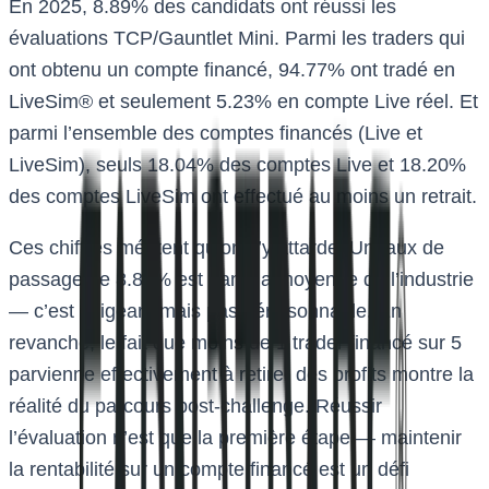
En 2025, 8.89% des candidats ont réussi les
évaluations TCP/Gauntlet Mini. Parmi les traders qui
ont obtenu un compte financé, 94.77% ont tradé en
LiveSim® et seulement 5.23% en compte Live réel. Et
parmi l’ensemble des comptes financés (Live et
LiveSim), seuls 18.04% des comptes Live et 18.20%
des comptes LiveSim ont effectué au moins un retrait.
Ces chiffres méritent qu’on s’y attarde. Un taux de
passage de 8.89% est dans la moyenne de l’industrie
— c’est exigeant mais pas déraisonnable. En
revanche, le fait que moins de 1 trader financé sur 5
parvienne effectivement à retirer des profits montre la
réalité du parcours post-challenge. Réussir
l’évaluation n’est que la première étape — maintenir
la rentabilité sur un compte financé est un défi