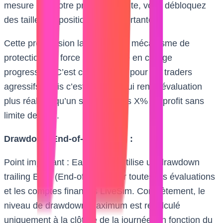
mesure que votre profit augmente, vous débloquez
des tailles de position plus importantes.
Cette progression ladder est un mécanisme de
protection qui force une montée en charge
progressive. C’est contraignant pour les traders
agressifs, mais c’est aussi ce qui rend l’évaluation
plus réaliste qu’un simple “faites X% de profit sans
limite de lots”.
Drawdown End-of-Day (EOD) :
Point important : Earn2Trade utilise un drawdown
trailing EOD (End-of-Day) pour toutes les évaluations
et les comptes financés LiveSim. Concrètement, le
niveau de drawdown maximum est recalculé
uniquement à la clôture de la journée, en fonction du