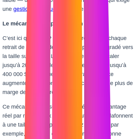
une
gestion du risque
disciplinée.
Le mécanisme de progression :
C’est ici que le TCP devient intéressant. À chaque
retrait de profit validé, votre compte est upgradé vers
la taille supérieure. Le TCP25 permet de scaler
jusqu’à 200 000 $, le TCP50 et le TCP100 jusqu’à
400 000 $. À chaque palier, le drawdown fixe
augmente proportionnellement, ce qui donne plus de
marge de manœuvre au trader.
Ce mécanisme de scaling intégré est un avantage
réel par rapport aux prop firms futures qui plafonnent
à une taille de compte fixe. Chez
TradeDay
par
exemple, le scaling existe aussi mais fonctionne