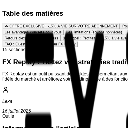
Table des matières
🔥 OFFRE EXCLUSIVE : -15% À VIE SUR VOTRE ABONNEMENT
Pou
Les avantages concrets pour vous
Les limitations (soyons honnêtes)
Retours d'expérience utilisateurs
🎁 Rappel : Profitez de -15% à vie ave
FAQ : Questions fréquentes sur FX Replay
15
section
s
FX Replay : Testez vos stratégies trad
FX Replay est un outil puissant de backtesting permettant aux t
fidèle du marché et améliorez votre trading grâce à des foncti
Lexa
16 juillet 2025
Outils