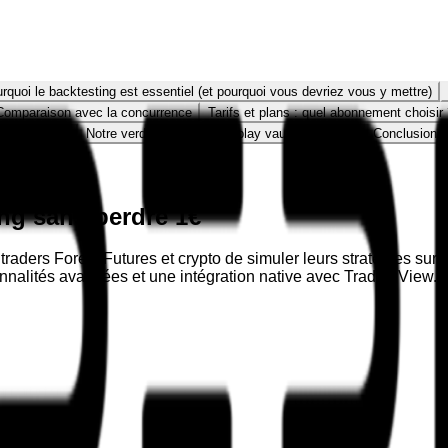
rquoi le backtesting est essentiel (et pourquoi vous devriez vous y mettre)
Comparaison avec la concurrence
Tarifs et plans : quel abonnement choisir
c le code PP
Notre verdict final : FX Replay vaut-il le coup ?
Conclusion : 
ing sans perdre 1€
raders Forex, Futures et crypto de simuler leurs stratégies sur 
onnalités avancées et une intégration native avec TradingView.