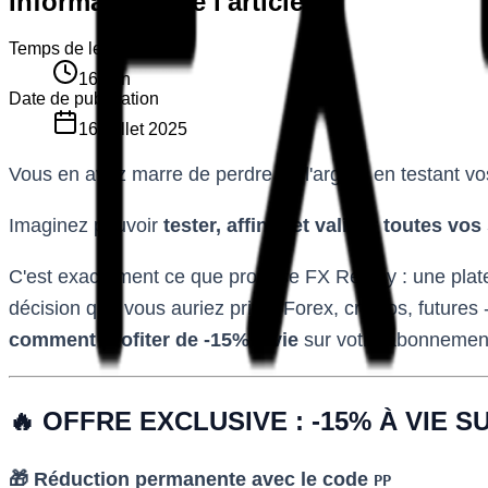
Informations de l'article
Temps de lecture
16
min
Date de publication
16 juillet 2025
Vous en avez marre de perdre de l'argent en testant vos
Imaginez pouvoir
tester, affiner et valider toutes vos
C'est exactement ce que propose FX Replay : une platef
décision que vous auriez prise. Forex, cryptos, futures - t
comment profiter de -15% à vie
sur votre abonnemen
🔥 OFFRE EXCLUSIVE : -15% À VIE
🎁 Réduction permanente avec le code
PP