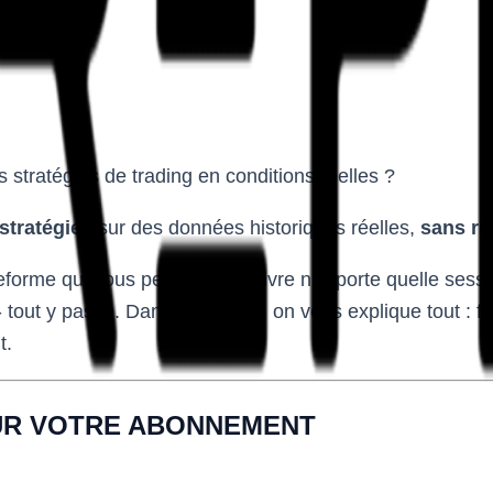
 stratégies de trading en conditions réelles ?
 stratégies
sur des données historiques réelles,
sans ri
orme qui vous permet de revivre n'importe quelle session
out y passe. Dans cet article, on vous explique tout : fonct
t.
 SUR VOTRE ABONNEMENT