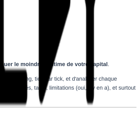
squer le moindre centime de votre capital
.
 de trading, tick par tick, et d'analyser chaque
ionnalités, tarifs, limitations (oui, il y en a), et surtout