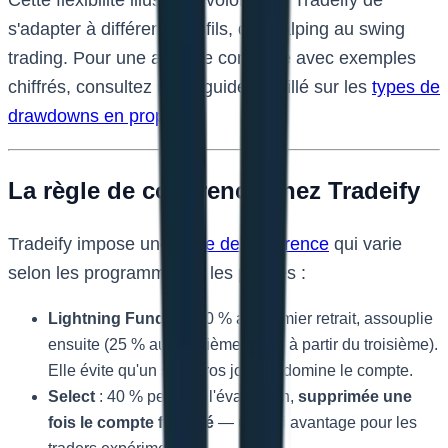
s'adapter à différents profils, du scalping au swing
trading. Pour une analyse complète avec exemples
chiffrés, consultez notre guide détaillé sur les
types de
drawdowns en prop firm
.
La règle de cohérence chez Tradeify
Tradeify impose une
règle de cohérence
qui varie
selon les programmes et les phases :
Lightning Funded
: 20 % au premier retrait, assouplie
ensuite (25 % au deuxième, 30 % à partir du troisième).
Elle évite qu'un seul gros jour ne domine le compte.
Select
: 40 % pendant l'évaluation,
supprimée une
fois le compte financé
— un vrai avantage pour les