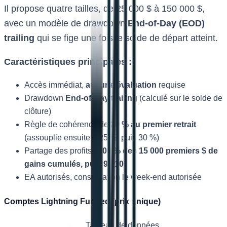
Il propose quatre tailles, de 25 000 $ à 150 000 $,
avec un modèle de drawdown
End-of-Day (EOD)
trailing
qui se fige une fois le solde de départ atteint.
Caractéristiques principales :
Accès immédiat,
aucune évaluation
requise
Drawdown
End-of-Day trailing
(calculé sur le solde de
clôture)
Règle de cohérence de
20 % au premier retrait
(assouplie ensuite à 25 %, puis 30 %)
Partage des profits :
100 % des 15 000 premiers $ de
gains cumulés, puis 90/10
EA autorisés, conservation le week-end autorisée
Comptes Lightning Funded (prix unique)
Tableau de données