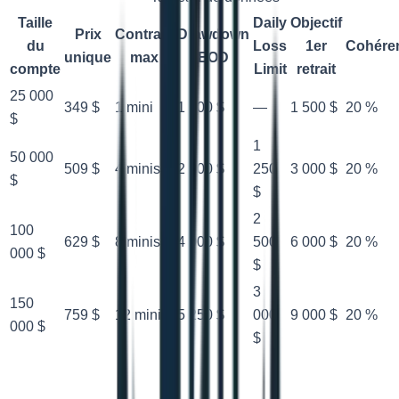
Taille
Daily
Objectif
Prix
Contrats
Drawdown
du
Loss
1er
Cohére
unique
max
EOD
compte
Limit
retrait
25 000
349 $
1 mini
1 000 $
—
1 500 $
20 %
$
1
50 000
509 $
4 minis
2 000 $
250
3 000 $
20 %
$
$
2
100
629 $
8 minis
4 000 $
500
6 000 $
20 %
000 $
$
3
150
759 $
12 minis
5 250 $
000
9 000 $
20 %
000 $
$