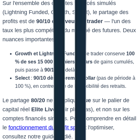
Sur l'ensemble des comptes financés simulés
(Lightning Funded, Growth, Select), le partage des
profits est de
90/10 en faveur du trader
— l'un des
taux les plus compétitifs du marché des futures. Deux
nuances importantes :
Growth et Lightning Funded
: le trader conserve
100
% de ses 15 000 premiers dollars
de gains cumulés,
puis passe à
90/10
au-delà.
Select
:
90/10 dès le premier dollar
(pas de période à
100 %), en contrepartie de la flexibilité des retraits.
Le partage
80/20
ne s'applique
que
sur le palier de
capital réel
Elite Live
(voir plus bas), et non sur les
comptes financés simulés. Pour comprendre en détail
le
fonctionnement du profit split
et l'optimiser,
consultez notre guide dédié.