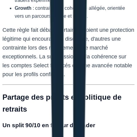
traders expérimentés.
Growth
: contrainte de cohérence allégée, orientée
vers un parcours simple et rapide.
Cette règle fait débat : certains y voient une protection
légitime qui encourage la discipline, d'autres une
contrainte lors des mouvements de marché
exceptionnels. La suppression de la cohérence sur
les comptes Select financés est une avancée notable
pour les profils confirmés.
Partage des profits et politique de
retraits
Un split 90/10 en faveur du trader