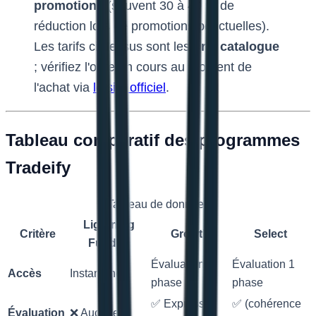
promotions
(souvent 30 à 40 % de
réduction lors de promotions ponctuelles).
Les tarifs ci-dessus sont les
prix catalogue
; vérifiez l'offre en cours au moment de
l'achat via
le site officiel
.
Tableau comparatif des programmes
Tradeify
Tableau de données
Lightning
Critère
Growth
Select
Funded
Évaluation 1
Évaluation 1
Accès
Instantané
phase
phase
✅ Express (1
✅ (cohérence
Évaluation
❌ Aucune