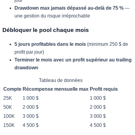
jour
Drawdown max jamais dépassé au-delà de 75 %
—
une gestion du risque irréprochable
Débloquer le pool chaque mois
5 jours profitables dans le mois
(minimum 250 $ de
profit par jour)
Terminer le mois avec un profit supérieur au trailing
drawdown
Tableau de données
Compte
Récompense mensuelle max
Profit requis
25K
1 000 $
1 000 $
50K
2 000 $
2 000 $
100K
3 000 $
3 000 $
150K
4 500 $
4 500 $