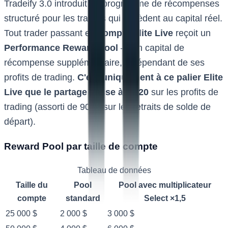
Tradeify 3.0 introduit un programme de récompenses
structuré pour les traders qui accèdent au capital réel.
Tout trader passant en
compte Elite Live
reçoit un
Performance Reward Pool
— un capital de
récompense supplémentaire, indépendant de ses
profits de trading.
C'est uniquement à ce palier Elite
Live que le partage passe à 80/20
sur les profits de
trading (assorti de 90 % sur les retraits de solde de
départ).
Reward Pool par taille de compte
Tableau de données
Taille du
Pool
Pool avec multiplicateur
compte
standard
Select ×1,5
25 000 $
2 000 $
3 000 $