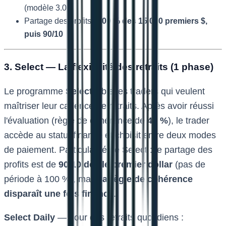
(modèle 3.0)
Partage des profits :
100 % des 15 000 premiers $,
puis 90/10
3. Select — La flexibilité des retraits (1 phase)
Le programme
Select
cible les traders qui veulent
maîtriser leur cadence de retraits. Après avoir réussi
l'évaluation (règle de cohérence de
40 %
), le trader
accède au statut financé et choisit entre deux modes
de paiement. Particularité de Select : le partage des
profits est de
90/10 dès le premier dollar
(pas de
période à 100 %), mais
la règle de cohérence
disparaît une fois financé
.
Select Daily
— pour des retraits quotidiens :