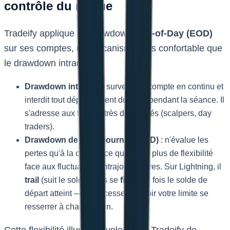
contrôle du risque
Tradeify applique un drawdown
End-of-Day (EOD)
sur ses comptes, un mécanisme plus confortable que
le drawdown intraday.
Drawdown intraday
: surveille le compte en continu et
interdit tout dépassement du seuil pendant la séance. Il
s'adresse aux traders très disciplinés (scalpers, day
traders).
Drawdown de fin de journée (EOD)
: n'évalue les
pertes qu'à la clôture, ce qui laisse plus de flexibilité
face aux fluctuations intrajournalières. Sur Lightning, il
trail
(suit le solde) puis se
fige
une fois le solde de
départ atteint — vous cessez de voir votre limite se
resserrer à chaque gain.
Cette flexibilité illustre la volonté de Tradeify de