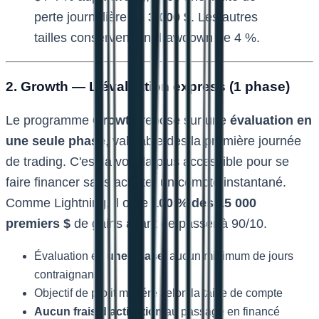
perte journalière de
3 000 $
. Les autres
tailles conservent un drawdown de 4 %.
2. Growth — L'évaluation express (1 phase)
Le programme
Growth
repose sur une
évaluation en
une seule phase
, validable dès la première journée
de trading. C'est la voie la plus accessible pour se
faire financer sans acheter un compte instantané.
Comme Lightning, il offre
100 % des 15 000
premiers $
de gains avant de passer à 90/10.
Évaluation en
une phase
, aucun minimum de jours
contraignant
Objectif de profit modéré selon la taille de compte
Aucun frais d'activation
au passage en financé