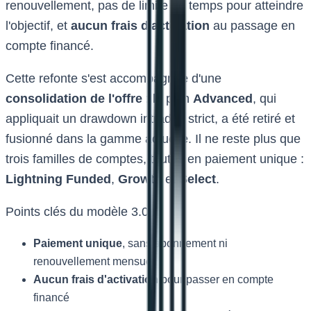
renouvellement, pas de limite de temps pour atteindre
l'objectif, et
aucun frais d'activation
au passage en
compte financé.
Cette refonte s'est accompagnée d'une
consolidation de l'offre
: le plan
Advanced
, qui
appliquait un drawdown intraday strict, a été retiré et
fusionné dans la gamme actuelle. Il ne reste plus que
trois familles de comptes, toutes en paiement unique :
Lightning Funded
,
Growth
et
Select
.
Points clés du modèle 3.0 :
Paiement unique
, sans abonnement ni
renouvellement mensuel
Aucun frais d'activation
pour passer en compte
financé