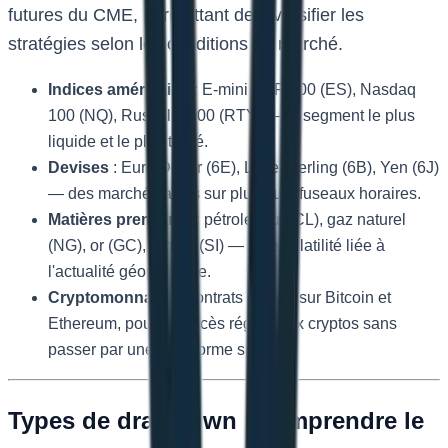
futures du CME, permettant de diversifier les
stratégies selon les conditions de marché.
Indices américains
: E-mini S&P 500 (ES), Nasdaq
100 (NQ), Russell 2000 (RTY) — le segment le plus
liquide et le plus tradé.
Devises
: Euro/Dollar (6E), Livre Sterling (6B), Yen (6J)
— des marchés actifs sur plusieurs fuseaux horaires.
Matières premières
: pétrole brut (CL), gaz naturel
(NG), or (GC), argent (SI) — forte volatilité liée à
l'actualité géopolitique.
Cryptomonnaies
: contrats futures sur Bitcoin et
Ethereum, pour un accès régulé aux cryptos sans
passer par une plateforme spot.
Types de drawdown : comprendre le