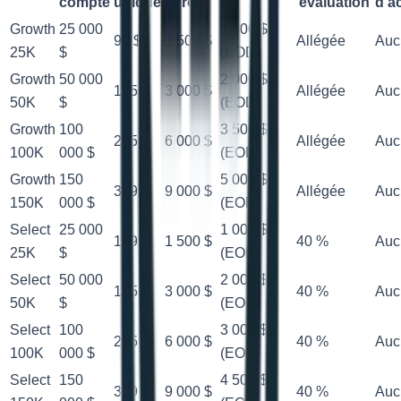
compte
unique
profit
évaluation
d'a
Growth
25 000
1 000 $
99 $
1 500 $
Allégée
Auc
25K
$
(EOD)
Growth
50 000
2 000 $
145 $
3 000 $
Allégée
Auc
50K
$
(EOD)
Growth
100
3 500 $
255 $
6 000 $
Allégée
Auc
100K
000 $
(EOD)
Growth
150
5 000 $
369 $
9 000 $
Allégée
Auc
150K
000 $
(EOD)
Select
25 000
1 000 $
109 $
1 500 $
40 %
Auc
25K
$
(EOD)
Select
50 000
2 000 $
165 $
3 000 $
40 %
Auc
50K
$
(EOD)
Select
100
3 000 $
265 $
6 000 $
40 %
Auc
100K
000 $
(EOD)
Select
150
4 500 $
369 $
9 000 $
40 %
Auc