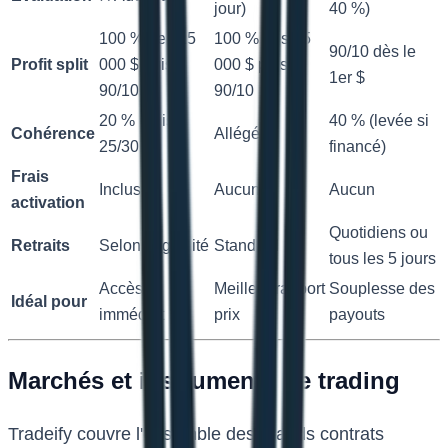
jour)
40 %)
100 % des 15
100 % des 15
90/10 dès le
Profit split
000 $ puis
000 $ puis
1er $
90/10
90/10
20 % (puis
40 % (levée si
Cohérence
Allégée
25/30 %)
financé)
Frais
Inclus
Aucun
Aucun
activation
Quotidiens ou
Retraits
Selon éligibilité
Standard
tous les 5 jours
Accès
Meilleur rapport
Souplesse des
Idéal pour
immédiat
prix
payouts
Marchés et instruments de trading
Tradeify couvre l'ensemble des grands contrats