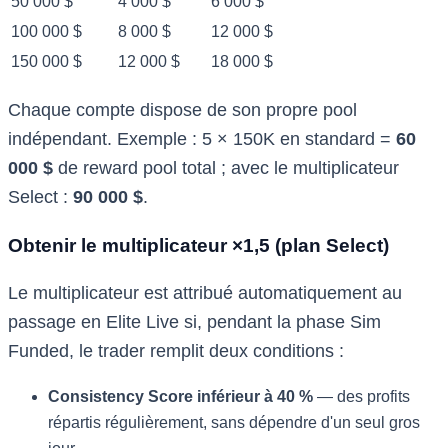
50 000 $
4 000 $
6 000 $
100 000 $
8 000 $
12 000 $
150 000 $
12 000 $
18 000 $
Chaque compte dispose de son propre pool
indépendant. Exemple : 5 × 150K en standard =
60
000 $
de reward pool total ; avec le multiplicateur
Select :
90 000 $
.
Obtenir le multiplicateur ×1,5 (plan Select)
Le multiplicateur est attribué automatiquement au
passage en Elite Live si, pendant la phase Sim
Funded, le trader remplit deux conditions :
Consistency Score inférieur à 40 %
— des profits
répartis régulièrement, sans dépendre d'un seul gros