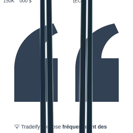
150K
000 $
(EOD)
💡 Tradeify propose
fréquemment des