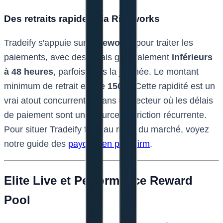
Des retraits rapides via Riseworks
Tradeify s'appuie sur
Riseworks
pour traiter les
paiements, avec des délais généralement
inférieurs
à 48 heures
, parfois dans la journée. Le montant
minimum de retrait est de
150 $
. Cette rapidité est un
vrai atout concurrentiel dans un secteur où les délais
de paiement sont une source de friction récurrente.
Pour situer Tradeify face au reste du marché, voyez
notre guide des
payouts en prop firm
.
Elite Live et Performance Reward
Pool