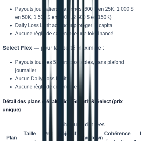
Payouts journaliers plafonnés (600 $ en 25K, 1 000 $
en 50K, 1 500 $ en 100K, 2 500 $ en 150K)
Daily Loss Limit actif pour protéger le capital
Aucune règle de cohérence une fois financé
Select Flex
— pour la liberté maximale :
Payouts tous les 5 jours profitables, sans plafond
journalier
Aucun Daily Loss Limit
Aucune règle de cohérence
Détail des plans d'évaluation Growth & Select (prix
unique)
Tableau de données
Taille
Prix
Objectif
Cohérence
Plan
Drawdown