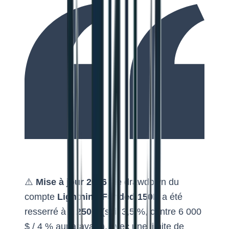
⚠️
Mise à jour 2026
: le drawdown du
compte
Lightning Funded 150K
a été
resserré à
5 250 $
(soit 3,5 %, contre 6 000
$ / 4 % auparavant), avec une limite de