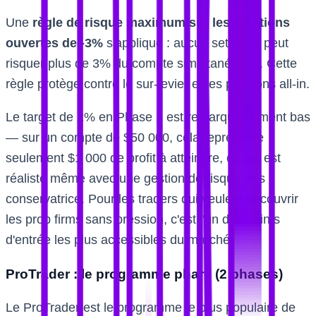
Une
règle de risque maximum sur les positions
ouvertes de -3%
s'applique : aucun setup ne peut
risquer plus de 3% du compte simultanément. Cette
règle protège contre le sur-levier et les positions all-in.
Le target de 2% en Phase 1 est remarquablement bas
— sur un compte de $50 000, cela représente
seulement $1 000 de profit à atteindre, ce qui est
réaliste même avec une gestion de risque très
conservatrice. Pour les traders qui veulent découvrir
les prop firms sans pression, c'est l'un des points
d'entrée les plus accessibles du marché.
ProTrader : le programme phare (2 phases)
Le ProTrader est le programme le plus populaire de