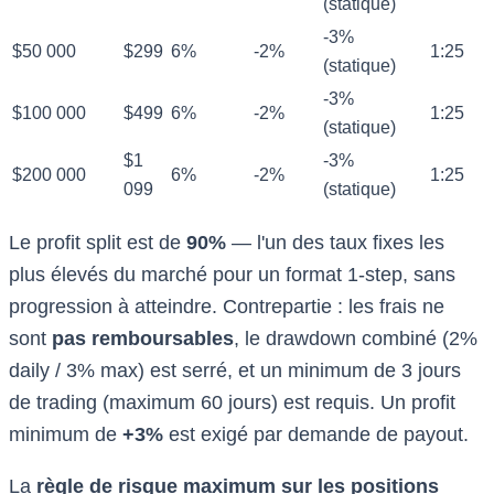
(statique)
-3%
$50 000
$299
6%
-2%
1:25
(statique)
-3%
$100 000
$499
6%
-2%
1:25
(statique)
$1
-3%
$200 000
6%
-2%
1:25
099
(statique)
Le profit split est de
90%
— l'un des taux fixes les
plus élevés du marché pour un format 1-step, sans
progression à atteindre. Contrepartie : les frais ne
sont
pas remboursables
, le drawdown combiné (2%
daily / 3% max) est serré, et un minimum de 3 jours
de trading (maximum 60 jours) est requis. Un profit
minimum de
+3%
est exigé par demande de payout.
La
règle de risque maximum sur les positions