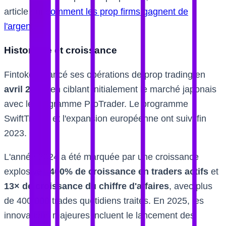
article sur
comment les prop firms gagnent de
l'argent
.
Historique et croissance
Fintokei a lancé ses opérations de prop trading en
avril 2023
, en ciblant initialement le marché japonais
avec le programme ProTrader. Le programme
SwiftTrader et l'expansion européenne ont suivi fin
2023.
L'année 2024 a été marquée par une croissance
explosive :
400% de croissance en traders actifs
et
13× de croissance du chiffre d'affaires
, avec plus
de 400 000 trades quotidiens traités. En 2025, les
innovations majeures incluent le lancement des