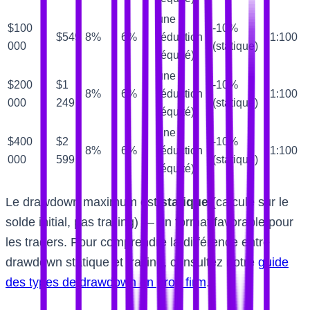
une
$100
-10%
$549
8%
6%
réduction
1:100
000
(statique)
(équité)
une
$200
$1
-10%
8%
6%
réduction
1:100
000
249
(statique)
(équité)
une
$400
$2
-10%
8%
6%
réduction
1:100
000
599
(statique)
(équité)
Le drawdown maximum est
statique
(calculé sur le
solde initial, pas trailing) — un format favorable pour
les traders. Pour comprendre la différence entre
drawdown statique et trailing, consultez notre
guide
des types de drawdown en prop firm
.