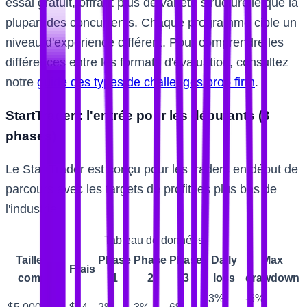
essai gratuit, offrant plus de variété structurelle que la
plupart des concurrents. Chaque programme cible un
niveau d'expérience différent. Pour comprendre les
différences entre les formats d'évaluation, consultez
notre
guide des types de challenges prop firm
.
StartTrader : l'entrée pour les débutants (3
phases)
Le StartTrader est conçu pour les traders en début de
parcours avec les targets de profit les plus bas de
l'industrie.
Tableau de données
Taille du
Phase
Phase
Phase
Daily
Max
Frais
compte
1
2
3
loss
drawdown
-3%
-6%