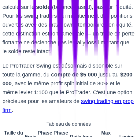
calculé sur le
solde
(balance-based), pas sur l'équité.
Pour les swing traders qui maintiennent des positions
ouvertes avec des drawdowns temporaires en équité,
cette distinction est fondamentale — un trade en perte
flottante ne déclenche pas le daily loss limit tant que
le solde reste intact.
Le ProTrader Swing est désormais disponible sur
toute la gamme, du
compte de $5 000
jusqu'au
$200
000
, avec le même profit split initial de 80% et le
même levier 1:100 que le ProTrader. C'est une option
précieuse pour les amateurs de
swing trading en prop
firm
.
Tableau de données
Taille du
Phase
Phase
Max
Frais
Daily loss
Levier