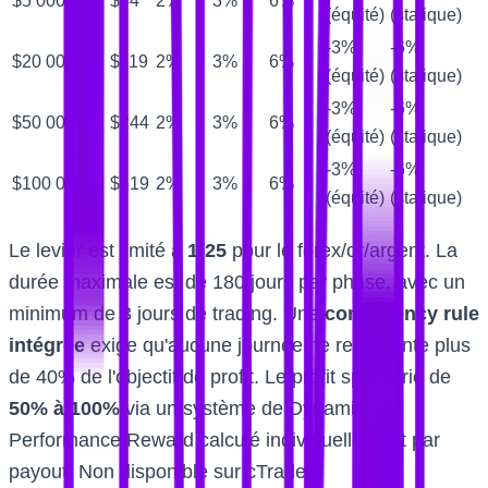
$5 000
$44
2%
3%
6%
(équité)
(statique)
-3%
-6%
$20 000
$119
2%
3%
6%
(équité)
(statique)
-3%
-6%
$50 000
$244
2%
3%
6%
(équité)
(statique)
-3%
-6%
$100 000
$419
2%
3%
6%
(équité)
(statique)
Le levier est limité à
1:25
pour le forex/or/argent. La
durée maximale est de 180 jours par phase, avec un
minimum de 3 jours de trading. Une
consistency rule
intégrée
exige qu'aucune journée ne représente plus
de 40% de l'objectif de profit. Le profit split varie de
50% à 100%
via un système de Dynamic
Performance Reward calculé individuellement par
payout. Non disponible sur cTrader.