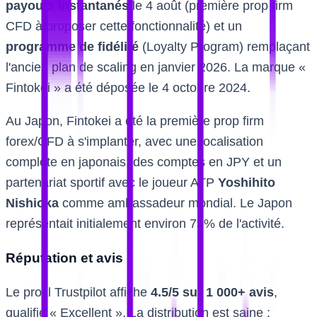
payouts instantanés
le 4 août (première prop firm
CFD à proposer cette fonctionnalité) et un
programme de fidélité
(Loyalty Program) remplaçant
l'ancien plan de scaling en janvier 2026. La marque «
Fintokei » a été déposée le 4 octobre 2024.
Au Japon, Fintokei a été la première prop firm
forex/CFD à s'implanter, avec une localisation
complète en japonais, des comptes en JPY et un
partenariat sportif avec le joueur ATP
Yoshihito
Nishioka
comme ambassadeur mondial. Le Japon
représentait initialement environ 75% de l'activité.
Réputation et avis
Le profil Trustpilot affiche
4.5/5 sur 1 000+ avis
,
qualifié « Excellent ». La distribution est saine :