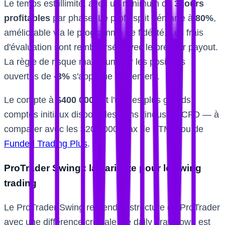
Le temps est illimité, avec un minimum de
3 jours
profitables
par phase. Le profit split démarre à
80%
,
améliorable via le programme de fidélité. Les frais
d'évaluation sont remboursés avec le premier payout.
La règle de risque maximum sur les positions
ouvertes de
-3%
s'applique également.
Le compte à
$400 000
est l'un des plus grands
comptes initiaux disponibles dans l'industrie CFD — à
comparer avec les $200 000 max de FTMO ou de
Funded Trading Plus
.
ProTrader Swing : la variante pour le swing
trading
Le ProTrader Swing reprend la structure du ProTrader
avec une différence cruciale : le daily drawdown est