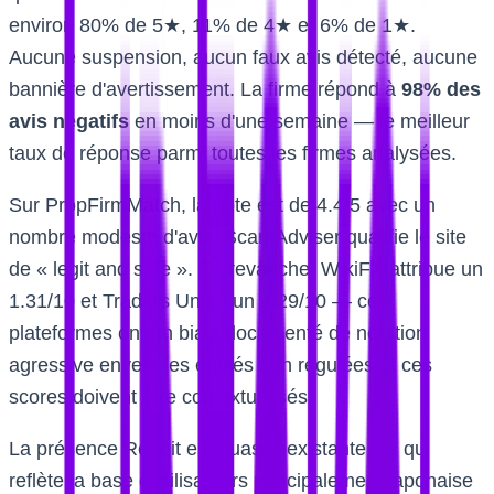
environ 80% de 5★, 11% de 4★ et 6% de 1★.
Aucune suspension, aucun faux avis détecté, aucune
bannière d'avertissement. La firme répond à
98% des
avis négatifs
en moins d'une semaine — le meilleur
taux de réponse parmi toutes les firmes analysées.
Sur PropFirmMatch, la note est de 4.4/5 avec un
nombre modeste d'avis. ScamAdviser qualifie le site
de « legit and safe ». En revanche, WikiFX attribue un
1.31/10 et Traders Union un 4.29/10 — ces
plateformes ont un biais documenté de notation
agressive envers les entités non régulées et ces
scores doivent être contextualisés.
La présence Reddit est quasi inexistante, ce qui
reflète la base d'utilisateurs principalement japonaise