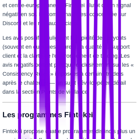
et centre-européenne de Fintokei plutôt qu'un signal
négatif en soi. La communauté est concentrée sur
Discord et les réseaux sociaux.
Les avis positifs soulignent la rapidité des payouts
(souvent en quelques heures), la qualité du support
client et la clarté de l'environnement de trading. Les
avis négatifs portent presque exclusivement sur les «
Consistency Rules » imposées à certains traders
après le challenge — un sujet développé en détail
dans la section Points de vigilance.
Les programmes Fintokei
Fintokei propose quatre programmes distincts plus un