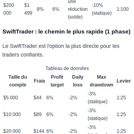
une
$200
$1
-10%
8%
6%
réduction
1:100
000
499
(statique)
(solde)
SwiftTrader : le chemin le plus rapide (1 phase)
Le SwiftTrader est l'option la plus directe pour les
traders confiants.
Tableau de données
Taille du
Profit
Daily
Max
Frais
Levier
compte
target
loss
drawdown
-3%
$5 000
$44
6%
-2%
1:25
(statique)
-3%
$10 000
$89
6%
-2%
1:25
(statique)
-3%
$20 000
$144
6%
-2%
1:25