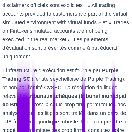
disclaimers officiels sont explicites : « All trading
accounts provided to customers are part of the virtual
simulated environment with virtual funds » et « Trades
on Fintokei simulated accounts are not being
executed in the real market ». Les paiements
d'évaluation sont présentés comme à but éducatif
uniquement.
L'infrastructure d'exécution est fournie par
Purple
Trading SC
(l'entité seychelloise de Purple Trading),
et non par l'entité CySEC. La résolution de litiges
relève des
tribunaux tchèques (tribunal municipal
de Brno)
— c'est la seule prop firm parmi toutes nos
analyses dont les litiges sont traités dans un pays de
l'UE à système juridique robuste. Pour comprendre le
modèle économique des prop firms, consultez notre