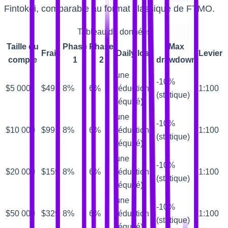
Fintokei, comparable au format classique de FTMO.
Tableau de données
Taille du
Phase
Phase
Max
Frais
Daily loss
Levier
compte
1
2
drawdown
une
-10%
$5 000
$49
8%
6%
réduction
1:100
(statique)
(équité)
une
-10%
$10 000
$99
8%
6%
réduction
1:100
(statique)
(équité)
une
-10%
$20 000
$159
8%
6%
réduction
1:100
(statique)
(équité)
une
-10%
$50 000
$329
8%
6%
réduction
1:100
(statique)
(équité)