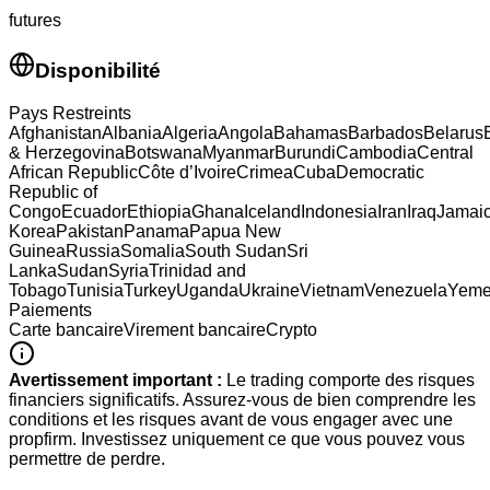
futures
Disponibilité
Pays Restreints
Afghanistan
Albania
Algeria
Angola
Bahamas
Barbados
Belarus
& Herzegovina
Botswana
Myanmar
Burundi
Cambodia
Central
African Republic
Côte d’Ivoire
Crimea
Cuba
Democratic
Republic of
Congo
Ecuador
Ethiopia
Ghana
Iceland
Indonesia
Iran
Iraq
Jamai
Korea
Pakistan
Panama
Papua New
Guinea
Russia
Somalia
South Sudan
Sri
Lanka
Sudan
Syria
Trinidad and
Tobago
Tunisia
Turkey
Uganda
Ukraine
Vietnam
Venezuela
Yem
Paiements
Carte bancaire
Virement bancaire
Crypto
Avertissement important :
Le trading comporte des risques
financiers significatifs. Assurez-vous de bien comprendre les
conditions et les risques avant de vous engager avec une
propfirm. Investissez uniquement ce que vous pouvez vous
permettre de perdre.