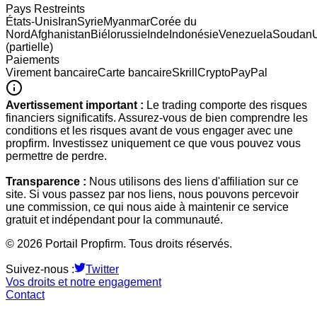
Pays Restreints
États-Unis
Iran
Syrie
Myanmar
Corée du
Nord
Afghanistan
Biélorussie
Inde
Indonésie
Venezuela
Soudan
(partielle)
Paiements
Virement bancaire
Carte bancaire
Skrill
Crypto
PayPal
Avertissement important :
Le trading comporte des risques
financiers significatifs. Assurez-vous de bien comprendre les
conditions et les risques avant de vous engager avec une
propfirm. Investissez uniquement ce que vous pouvez vous
permettre de perdre.
Transparence :
Nous utilisons des liens d'affiliation sur ce
site. Si vous passez par nos liens, nous pouvons percevoir
une commission, ce qui nous aide à maintenir ce service
gratuit et indépendant pour la communauté.
©
2026
Portail Propfirm. Tous droits réservés.
Suivez-nous :
Twitter
Vos droits et notre engagement
Contact