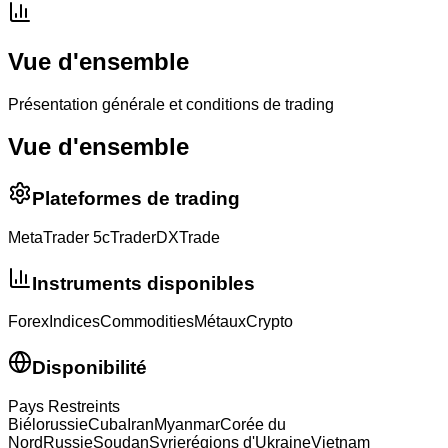
Vue d'ensemble
Présentation générale et conditions de trading
Vue d'ensemble
Plateformes de trading
MetaTrader 5
cTrader
DXTrade
Instruments disponibles
Forex
Indices
Commodities
Métaux
Crypto
Disponibilité
Pays Restreints
Biélorussie
Cuba
Iran
Myanmar
Corée du
Nord
Russie
Soudan
Syrie
régions d'Ukraine
Vietnam