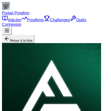
Portail Propfirm
Articles
Propfirms
Challenges
Outils
Connexion
Retour à la liste