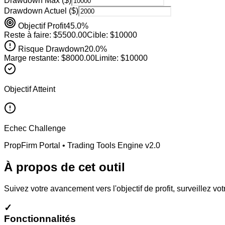
Drawdown Max ($)
Drawdown Actuel ($)
Objectif Profit
45.0
%
Reste à faire: $
5500.00
Cible: $
10000
Risque Drawdown
20.0
%
Marge restante: $
8000.00
Limite: $
10000
Objectif Atteint
Echec Challenge
PropFirm Portal • Trading Tools Engine v2.0
À propos de cet outil
Suivez votre avancement vers l'objectif de profit, surveillez v
✓
Fonctionnalités